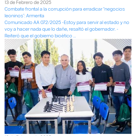
13 de Febrero de 2025
Combate frontal a la corrupción para erradicar “negocios
leoninos”: Armenta
Comunicado AA 072/2025 -Estoy para servir al estado y no
voy a hacer nada que lo dañe, resaltó el gobernador. -
Reiteró que el gobierno bioético ...