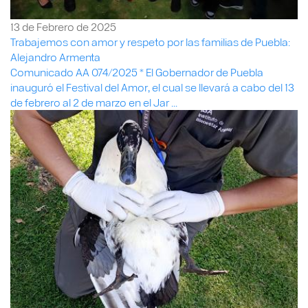
13 de Febrero de 2025
Trabajemos con amor y respeto por las familias de Puebla:
Alejandro Armenta
Comunicado AA 074/2025 * El Gobernador de Puebla
inauguró el Festival del Amor, el cual se llevará a cabo del 13
de febrero al 2 de marzo en el Jar ...