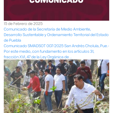
15 de Febrero de 2025
Comunicado de la Secretaría de Medio Ambiente,
Desarrollo Sustentable y Ordenamiento Territorial del Estado
de Puebla
Comunicado SMADSOT 007/2025 San Andrés Cholula, Pue.-
Por este medio, con fundamento en los artículos 31,
fracción XVI, 47 de la Ley Orgánica de ...