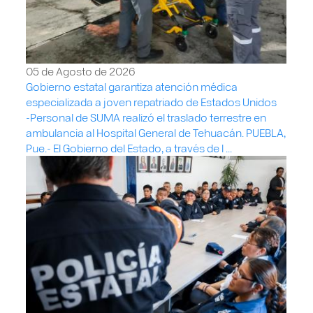
05 de Agosto de 2026
Gobierno estatal garantiza atención médica
especializada a joven repatriado de Estados Unidos
-Personal de SUMA realizó el traslado terrestre en
ambulancia al Hospital General de Tehuacán. PUEBLA,
Pue.- El Gobierno del Estado, a través de l ...