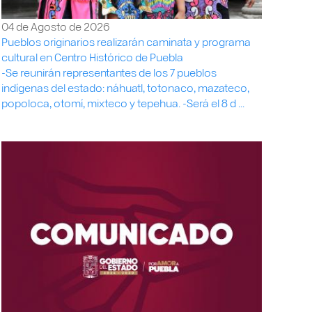
04 de Agosto de 2026
Pueblos originarios realizarán caminata y programa
cultural en Centro Histórico de Puebla
-Se reunirán representantes de los 7 pueblos
indígenas del estado: náhuatl, totonaco, mazateco,
popoloca, otomí, mixteco y tepehua. -Será el 8 d ...