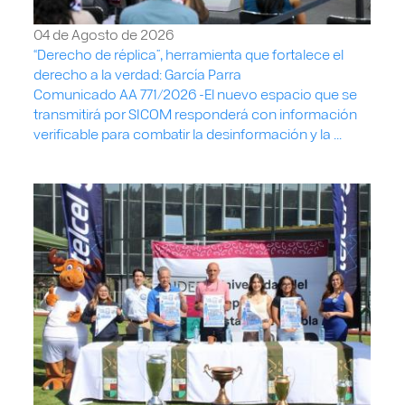
04 de Agosto de 2026
“Derecho de réplica”, herramienta que fortalece el
derecho a la verdad: García Parra
Comunicado AA 771/2026 -El nuevo espacio que se
transmitirá por SICOM responderá con información
verificable para combatir la desinformación y la ...