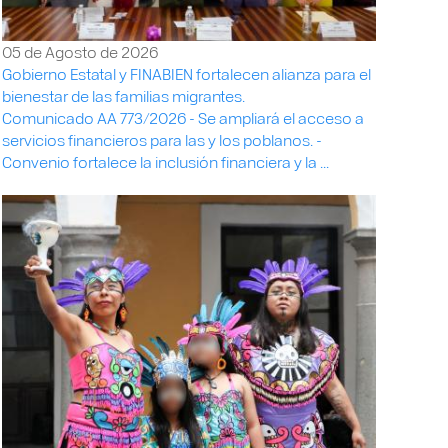
05 de Agosto de 2026
Gobierno Estatal y FINABIEN fortalecen alianza para el
bienestar de las familias migrantes.
Comunicado AA 773/2026 - Se ampliará el acceso a
servicios financieros para las y los poblanos. -
Convenio fortalece la inclusión financiera y la ...