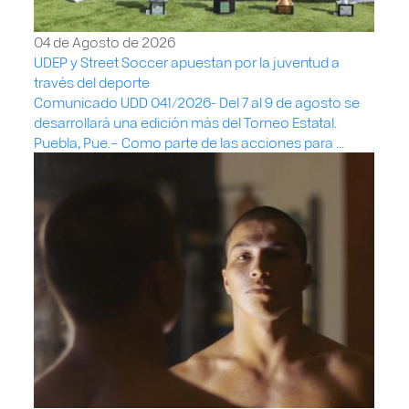
04 de Agosto de 2026
UDEP y Street Soccer apuestan por la juventud a
través del deporte
Comunicado UDD 041/2026- Del 7 al 9 de agosto se
desarrollará una edición más del Torneo Estatal.
Puebla, Pue.– Como parte de las acciones para ...