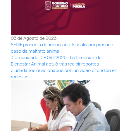
05 de Agosto de 2026
SEDIF presenta denuncia ante Fiscalía por presunto
caso de maltrato animal
Comunicado DIF 091/2026 - La Dirección de
Bienestar Animal actuó tras recibir reportes
ciudadanos relacionados con un video difundido en
redes so ...