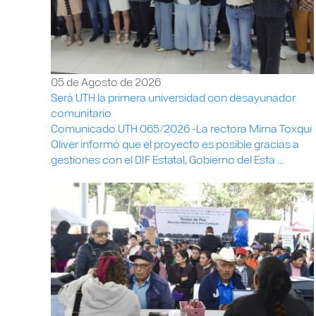
05 de Agosto de 2026
Será UTH la primera universidad con desayunador
comunitario
Comunicado UTH 065/2026 -La rectora Mirna Toxqui
Oliver informó que el proyecto es posible gracias a
gestiones con el DIF Estatal, Gobierno del Esta ...