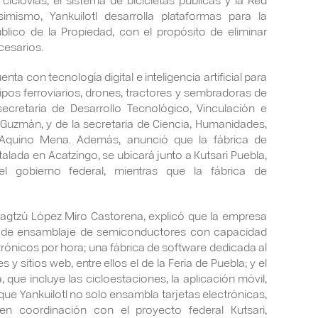
imismo, Yankuilotl desarrolla plataformas para la
blico de la Propiedad, con el propósito de eliminar
cesarios.
enta con tecnología digital e inteligencia artificial para
uipos ferroviarios, drones, tractores y sembradoras de
secretaria de Desarrollo Tecnológico, Vinculación e
 Guzmán, y de la secretaria de Ciencia, Humanidades,
 Aquino Mena. Además, anunció que la fábrica de
alada en Acatzingo, se ubicará junto a Kutsari Puebla,
 gobierno federal, mientras que la fábrica de
, Lagtzú López Miro Castorena, explicó que la empresa
sa de ensamblaje de semiconductores con capacidad
rónicos por hora; una fábrica de software dedicada al
 y sitios web, entre ellos el de la Feria de Puebla; y el
a, que incluye las cicloestaciones, la aplicación móvil,
ó que Yankuilotl no solo ensambla tarjetas electrónicas,
n coordinación con el proyecto federal Kutsari,