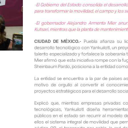
-El Gobierno del Estado consolida el desarrollo
para transformar la movilidad, el campo y los se
-El gobernador Alejandro Armenta Mier anunci
Kutsari, mientras que la planta de mantenimien
CIUDAD DE MÉXICO.-
Puebla afianza su li
desarrollo tecnológico con Yankuilotl, un pro
talento especializado y fortalece la soberanía
Mier afirmó que esta iniciativa rompe con la fug
Sheinbaum Pardo, posiciona a la entidad como 
La entidad se encuentra a la par de países as
motivo de orgullo al convertir el conocimi
proyectos estratégicos para el desarrollo social
Explicó que, mientras empresas privadas co
tecnológicas, Yankuilotl diseña herramient
públicos en el estado sin recurrir al modelo de
ellos el sistema integral de movilidad que perm
código QR, al transporte por cable, la red de 