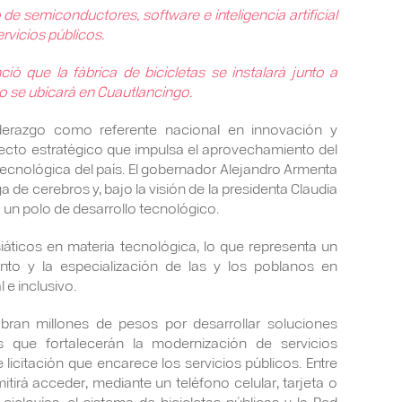
 de semiconductores, software e inteligencia artificial
rvicios públicos.
ó que la fábrica de bicicletas se instalará junto a
to se ubicará en Cuautlancingo.
derazgo como referente nacional en innovación y
yecto estratégico que impulsa el aprovechamiento del
 tecnológica del país. El gobernador Alejandro Armenta
a de cerebros y, bajo la visión de la presidenta Claudia
un polo de desarrollo tecnológico.
iáticos en materia tecnológica, lo que representa un
ento y la especialización de las y los poblanos en
 e inclusivo.
bran millones de pesos por desarrollar soluciones
as que fortalecerán la modernización de servicios
 licitación que encarece los servicios públicos. Entre
itirá acceder, mediante un teléfono celular, tarjeta o
ciclovías, el sistema de bicicletas públicas y la Red