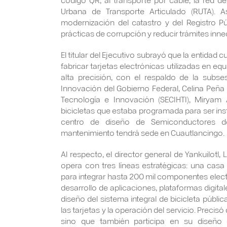
Urbana de Transporte Articulado (RUTA). As
modernización del catastro y del Registro Pú
prácticas de corrupción y reducir trámites inne
El titular del Ejecutivo subrayó que la entidad cu
fabricar tarjetas electrónicas utilizadas en eq
alta precisión, con el respaldo de la subse
Innovación del Gobierno Federal, Celina Peña
Tecnología e Innovación (SECIHTI), Miryam
bicicletas que estaba programada para ser inst
centro de diseño de Semiconductores del
mantenimiento tendrá sede en Cuautlancingo.
Al respecto, el director general de Yankuilotl
opera con tres líneas estratégicas: una ca
para integrar hasta 200 mil componentes elect
desarrollo de aplicaciones, plataformas digitales
diseño del sistema integral de bicicleta públic
las tarjetas y la operación del servicio. Precis
sino que también participa en su diseño e