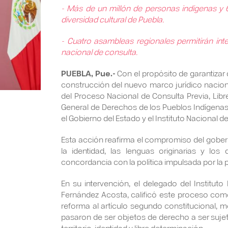
- Más de un millón de personas indígenas y 61
diversidad cultural de Puebla.
- Cuatro asambleas regionales permitirán in
nacional de consulta.
PUEBLA, Pue.-
Con el propósito de garantizar
construcción del nuevo marco jurídico nacion
del Proceso Nacional de Consulta Previa, Libr
General de Derechos de los Pueblos Indígenas
el Gobierno del Estado y el Instituto Nacional de
Esta acción reafirma el compromiso del gober
la identidad, las lenguas originarias y lo
concordancia con la política impulsada por la
En su intervención, el delegado del Institut
Fernández Acosta, calificó este proceso com
reforma al artículo segundo constitucional, 
pasaron de ser objetos de derecho a ser suj
territorio, identidad y libre determinación.