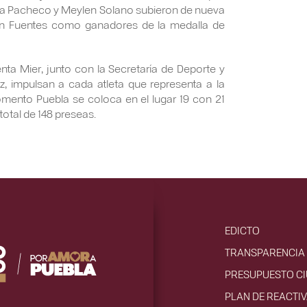
ina Pacheco y Meylen Solano subieron de nueva
n Fuentes como ganadores de la medalla de
ta Mier, junto con la Secretaría de Deporte y
, impulsan a cada atleta que representa a la
omento Puebla se coloca en el lugar 19 con 21
total de 148 preseas.
EDICTO
TRANSPARENCIA 
PRESUPUESTO C
PLAN DE REACTI