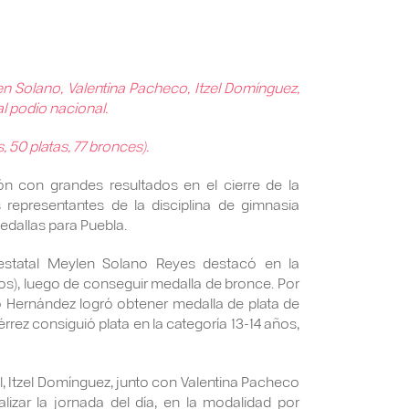
n Solano, Valentina Pacheco, Itzel Domínguez,
l podio nacional.
 50 platas, 77 bronces).
ón con grandes resultados en el cierre de la
representantes de la disciplina de gimnasia
dallas para Puebla.
 estatal Meylen Solano Reyes destacó en la
años), luego de conseguir medalla de bronce. Por
o Hernández logró obtener medalla de plata de
rez consiguió plata en la categoría 13-14 años,
l, Itzel Domínguez, junto con Valentina Pacheco
lizar la jornada del día, en la modalidad por