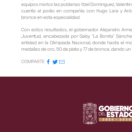
equipos mixtos las poblanas Itzel Domínguez, Valent
cuenta al podio en compañía con Hugo Lara y Aró
bronce en esta especialidad.
Con estos resultados, el gobernador Alejandro Armen
Juventud, encabezada por Gaby "La Bonita" Sánchez
entidad en la Olimpiada Nacional, donde hasta el m
medallas de oro, 50 de plata y 77 de bronce, dando un 
COMPARTE