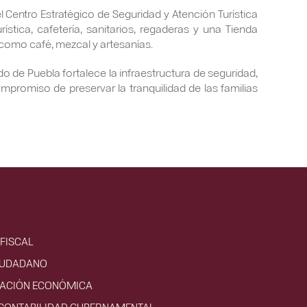
l Centro Estratégico de Seguridad y Atención Turística
tica, cafetería, sanitarios, regaderas y una Tienda
como café, mezcal y artesanías.
do de Puebla fortalece la infraestructura de seguridad,
ompromiso de preservar la tranquilidad de las familias
FISCAL
IUDADANO
VACIÓN ECONÓMICA
 CONTABILIDAD GUBERNAMENTAL