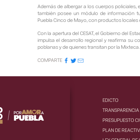
Además de albergar a los cuerpos policiales, e
también posee un módulo de información turís
Puebla Cinco de Mayo, con productos locales 
Con la apertura del CESAT, el Gobierno del Esta
impulsa el desarrollo regional y reafirma su c
poblanas y de quienes transitan por la Mixteca.
COMPARTE
EDICTO
TRANSPARENCIA 
PRESUPUESTO C
PLAN DE REACTI
LEY GENERAL DE