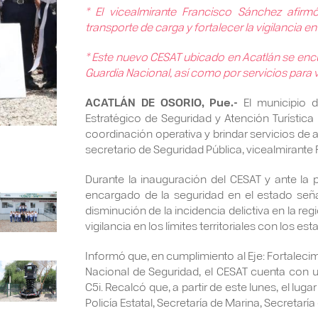
* El vicealmirante Francisco Sánchez afirm
transporte de carga y fortalecer la vigilancia e
* Este nuevo CESAT ubicado en Acatlán se encu
Guardia Nacional, así como por servicios para v
ACATLÁN DE OSORIO, Pue.-
El municipio d
Estratégico de Seguridad y Atención Turística 
coordinación operativa y brindar servicios de a
secretario de Seguridad Pública, vicealmirant
Durante la inauguración del CESAT y ante la 
encargado de la seguridad en el estado seña
disminución de la incidencia delictiva en la regi
vigilancia en los límites territoriales con los e
Informó que, en cumplimiento al Eje: Fortalecimi
Nacional de Seguridad, el CESAT cuenta con u
C5i. Recalcó que, a partir de este lunes, el lu
Policía Estatal, Secretaría de Marina, Secretarí